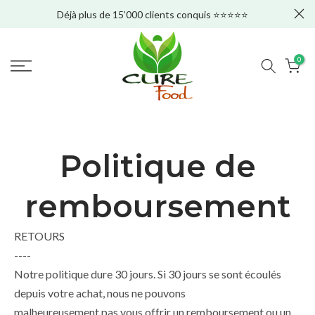
rels
Déjà plus de 15’000 clients conquis ⭐⭐⭐⭐⭐
Aller
au
contenu
0
Politique de
remboursement
RETOURS
----
Notre politique dure 30 jours. Si 30 jours se sont écoulés
depuis votre achat, nous ne pouvons
malheureusement pas vous offrir un remboursement ou un