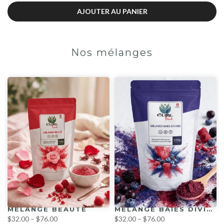
AJOUTER AU PANIER
Nos mélanges
AT DOUX RÊVE
MÉLANGE BEAUTÉ
MÉLANGE BAIES DIVINES
$32.00 – $76.00
$32.00 – $76.00